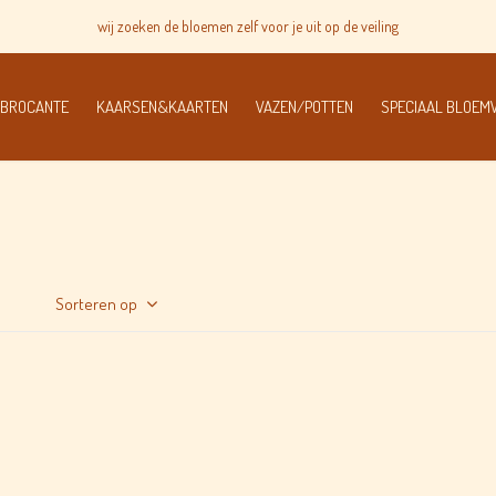
wij zoeken de bloemen zelf voor je uit op de veiling
 BROCANTE
KAARSEN&KAARTEN
VAZEN/POTTEN
SPECIAAL BLOE
Sorteren op