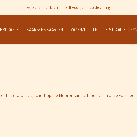
wij zoeken de bloemen zelf voor je uit op de veiling
 BROCANTE
KAARSEN&KAARTEN
VAZEN/POTTEN
SPECIAAL BLOE
assen. Let daarom alsjeblieft op; de kleuren van de bloemen in onze voorbe