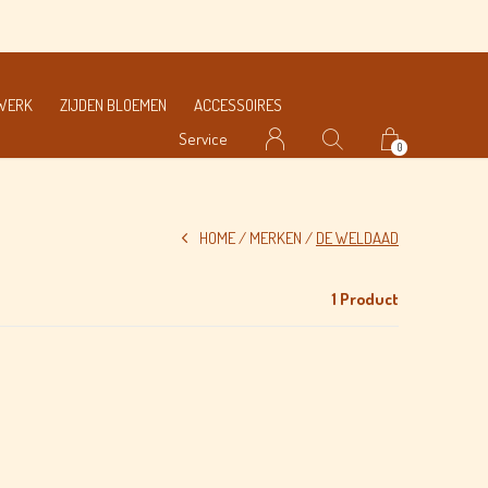
wij zoeken de bloemen zelf voor je uit op de veiling
MWERK
ZIJDEN BLOEMEN
ACCESSOIRES
Service
0
HOME
MERKEN
DE WELDAAD
1 Product